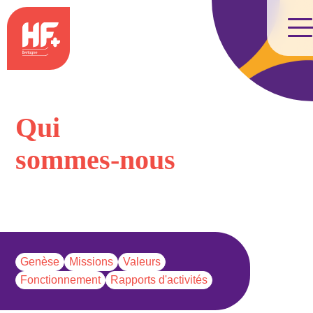
Aller
au
contenu
Qui
sommes-nous
Genèse
Missions
Valeurs
Fonctionnement
Rapports d'activités